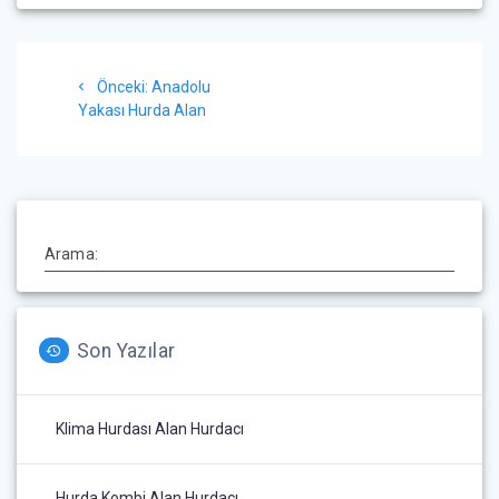
Yazı
Önceki
Önceki:
Anadolu
gezinmesi
yazı:
Yakası Hurda Alan
Arama:
Son Yazılar
Klima Hurdası Alan Hurdacı
Hurda Kombi Alan Hurdacı