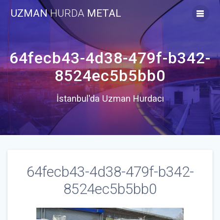
Skip
UZMAN
HURDA
METAL
to
content
64fecb43-4d38-479f-b342-
8524ec5b5bb0
İstanbul'da Uzman Hurdacı
64fecb43-4d38-479f-b342-
8524ec5b5bb0