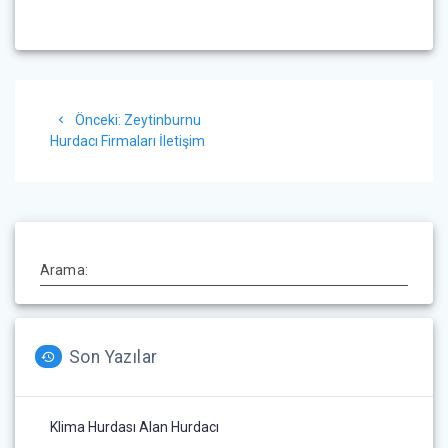
Yazı
Önceki
Önceki:
Zeytinburnu
gezinmesi
yazı:
Hurdacı Firmaları İletişim
Arama:
Son Yazılar
Klima Hurdası Alan Hurdacı