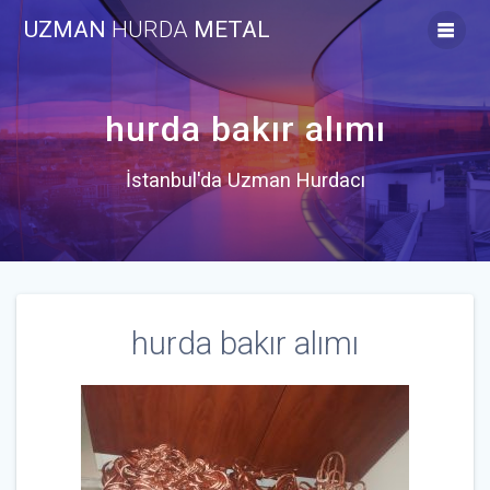
Skip
UZMAN
HURDA
METAL
to
content
hurda bakır alımı
İstanbul'da Uzman Hurdacı
hurda bakır alımı