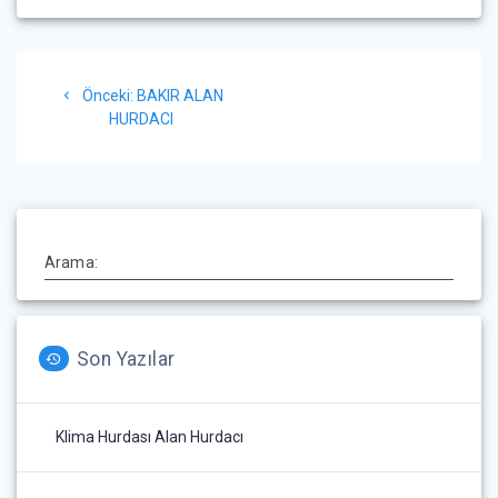
Yazı
Önceki
Önceki:
BAKIR ALAN
gezinmesi
yazı:
HURDACI
Arama:
Son Yazılar
Klima Hurdası Alan Hurdacı