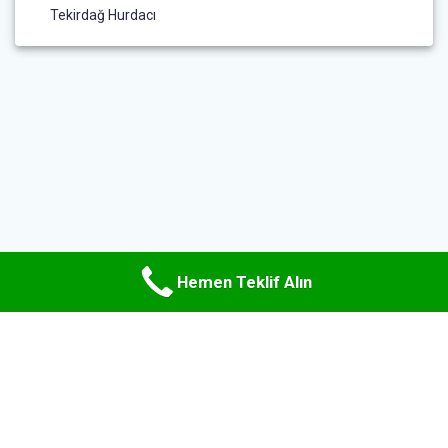
Tekirdağ Hurdacı
Hemen Teklif Alın
© 2026 Uzman Hurda Metal. WordPress ve
Materialis teması
ile
oluşturulmuştur