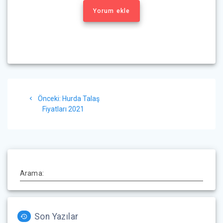
Yorum ekle
Yazı
Önceki
Önceki:
Hurda Talaş
gezinmesi
yazı:
Fiyatları 2021
Arama:
Son Yazılar