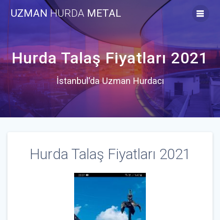
Skip
UZMAN
HURDA
METAL
to
content
Hurda Talaş Fiyatları 2021
İstanbul'da Uzman Hurdacı
Hurda Talaş Fiyatları 2021