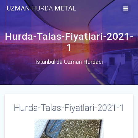
Skip
UZMAN
HURDA
METAL
to
content
Hurda-Talas-Fiyatlari-2021-
1
İstanbul'da Uzman Hurdacı
Hurda-Talas-Fiyatlari-2021-1