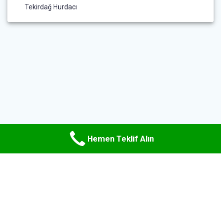
Tekirdağ Hurdacı
Hemen Teklif Alın
© 2026 Uzman Hurda Metal. WordPress ve
Materialis teması
ile
oluşturulmuştur