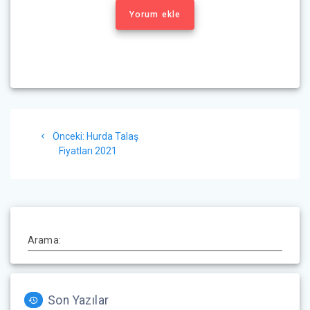
Yorum ekle
Yazı
Önceki
Önceki:
Hurda Talaş
gezinmesi
yazı:
Fiyatları 2021
Arama:
Son Yazılar