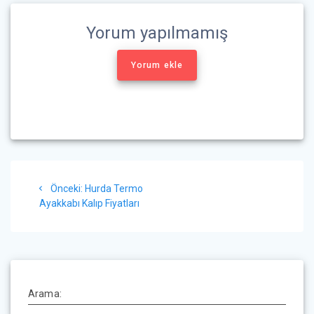
Yorum yapılmamış
Yorum ekle
Yazı
Önceki
Önceki:
Hurda Termo
gezinmesi
yazı:
Ayakkabı Kalıp Fiyatları
Arama: