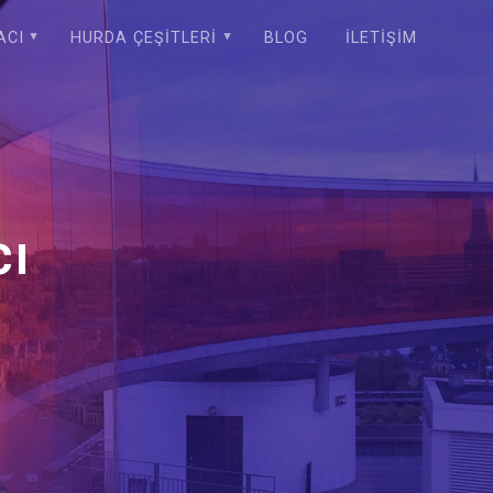
ACI
HURDA ÇEŞITLERI
BLOG
İLETIŞIM
cı