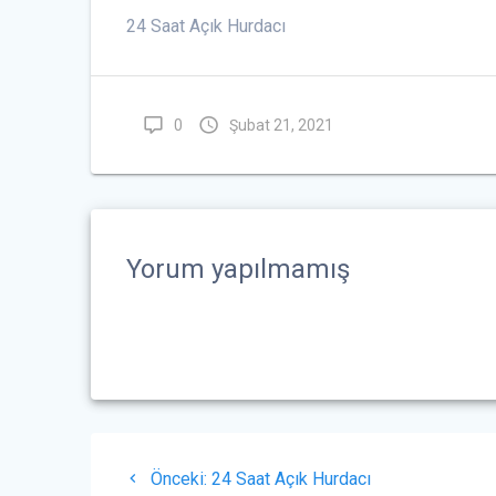
24 Saat Açık Hurdacı
0
Şubat 21, 2021
Yorum yapılmamış
Yazı
Önceki
Önceki:
24 Saat Açık Hurdacı