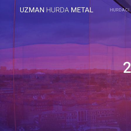
Skip
UZMAN
HURDA
METAL
to
HURDACI
content
2