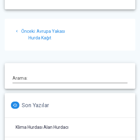
Yazı
Önceki
Önceki:
Avrupa Yakası
gezinmesi
yazı:
Hurda Kağıt
Arama:
Son Yazılar
Klima Hurdası Alan Hurdacı