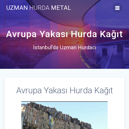
Skip
UZMAN
HURDA
METAL
to
content
Avrupa Yakası Hurda Kağıt
İstanbul'da Uzman Hurdacı
Avrupa Yakası Hurda Kağıt