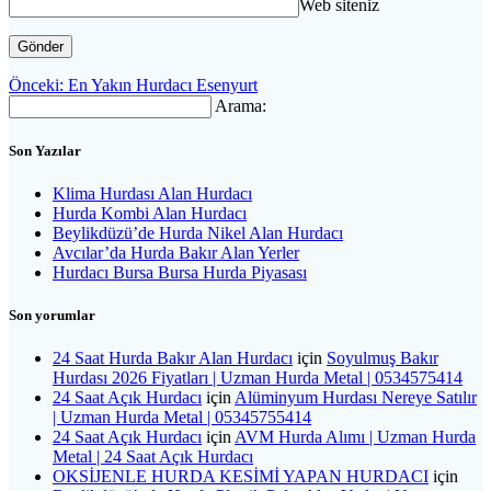
Web siteniz
Yazı
Önceki
Önceki:
En Yakın Hurdacı Esenyurt
yazı:
Arama:
gezinmesi
Son Yazılar
Klima Hurdası Alan Hurdacı
Hurda Kombi Alan Hurdacı
Beylikdüzü’de Hurda Nikel Alan Hurdacı
Avcılar’da Hurda Bakır Alan Yerler
Hurdacı Bursa Bursa Hurda Piyasası
Son yorumlar
24 Saat Hurda Bakır Alan Hurdacı
için
Soyulmuş Bakır
Hurdası 2026 Fiyatları | Uzman Hurda Metal | 0534575414
24 Saat Açık Hurdacı
için
Alüminyum Hurdası Nereye Satılır
| Uzman Hurda Metal | 05345755414
24 Saat Açık Hurdacı
için
AVM Hurda Alımı | Uzman Hurda
Metal | 24 Saat Açık Hurdacı
OKSİJENLE HURDA KESİMİ YAPAN HURDACI
için