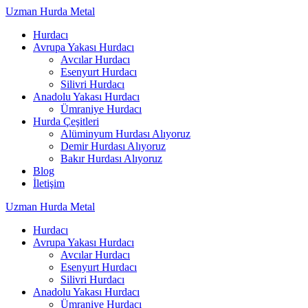
Skip
Uzman
Hurda
Metal
to
Hurdacı
content
Avrupa Yakası Hurdacı
Avcılar Hurdacı
Esenyurt Hurdacı
Silivri Hurdacı
Anadolu Yakası Hurdacı
Ümraniye Hurdacı
Hurda Çeşitleri
Alüminyum Hurdası Alıyoruz
Demir Hurdası Alıyoruz
Bakır Hurdası Alıyoruz
Blog
İletişim
Uzman
Hurda
Metal
Hurdacı
Avrupa Yakası Hurdacı
Avcılar Hurdacı
Esenyurt Hurdacı
Silivri Hurdacı
Anadolu Yakası Hurdacı
Ümraniye Hurdacı