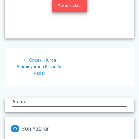
Yorum ekle
Yazı
Önceki
Önceki:
Hurda
gezinmesi
yazı:
Alüminyumun Kilosu Ne
Kadar
Arama:
Son Yazılar