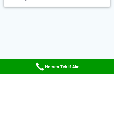
Hemen Teklif Alın
© 2026 Uzman Hurda Metal. WordPress ve
Materialis teması
ile
oluşturulmuştur