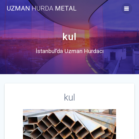
Skip
UZMAN
HURDA
METAL
to
content
kul
İstanbul'da Uzman Hurdacı
kul