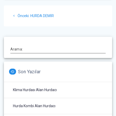
Yazı
Önceki
Önceki:
HURDA DEMİR
gezinmesi
yazı:
Arama:
Son Yazılar
Klima Hurdası Alan Hurdacı
Hurda Kombi Alan Hurdacı