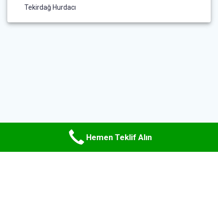
Tekirdağ Hurdacı
Hemen Teklif Alın
© 2026 Uzman Hurda Metal. WordPress ve
Materialis teması
ile
oluşturulmuştur