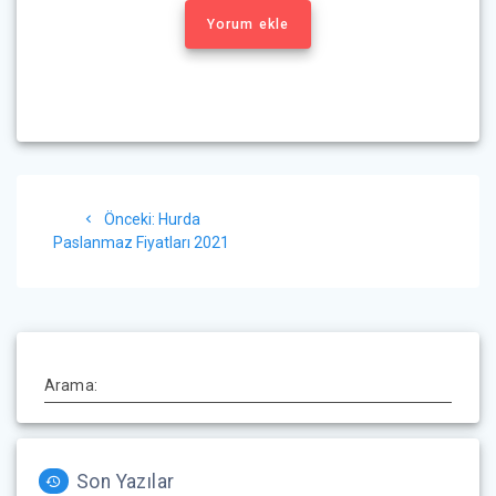
Yorum ekle
Yazı
Önceki
Önceki:
Hurda
gezinmesi
yazı:
Paslanmaz Fiyatları 2021
Arama:
Son Yazılar