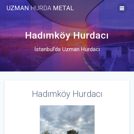
Skip
UZMAN
HURDA
METAL
to
content
Hadımköy Hurdacı
İstanbul'da Uzman Hurdacı
Hadımköy Hurdacı