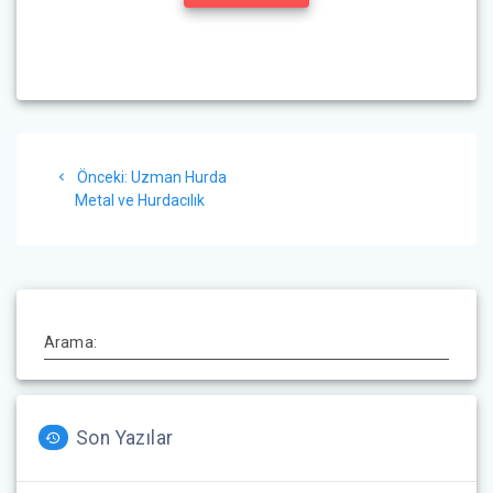
Yazı
Önceki
Önceki:
Uzman Hurda
gezinmesi
yazı:
Metal ve Hurdacılık
Arama:
Son Yazılar