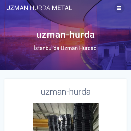
Skip
UZMAN
HURDA
METAL
to
content
uzman-hurda
İstanbul'da Uzman Hurdacı
uzman-hurda