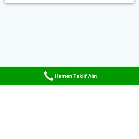
Hemen Teklif Alın
© 2026 Uzman Hurda Metal. WordPress ve
Materialis teması
ile
oluşturulmuştur