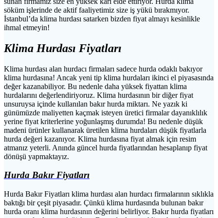
sunan firmamız size en yüksek karı elde ettiriyor. Hurda klima
söküm işlerinde de aktif faaliyetimiz size iş yükü bırakmıyor.
İstanbul’da klima hurdası satarken bizden fiyat almayı kesinlikle
ihmal etmeyin!
Klima Hurdası Fiyatları
Klima hurdası alan hurdacı firmaları sadece hurda odaklı bakıyor
klima hurdasına! Ancak yeni tip klima hurdaları ikinci el piyasasında
değer kazanabiliyor. Bu nedenle daha yüksek fiyattan klima
hurdalarını değerlendiriyoruz. Klima hurdasının bir diğer fiyat
unsuruysa içinde kullanılan bakır hurda miktarı. Ne yazık ki
günümüzde maliyetten kaçmak isteyen üretici firmalar dayanıklılık
yerine fiyat kriterlerine yoğunlaşmış durumda! Bu nedenle düşük
madeni ürünler kullanarak üretilen klima hurdaları düşük fiyatlarla
hurda değeri kazanıyor. Klima hurdasına fiyat almak için resim
atmanız yeterli. Anında güncel hurda fiyatlarından hesaplanıp fiyat
dönüşü yapmaktayız.
Hurda Bakır Fiyatları
Hurda Bakır Fiyatları klima hurdası alan hurdacı firmalarının sıklıkla
baktığı bir çeşit piyasadır. Çünkü klima hurdasında bulunan bakır
hurda oranı klima hurdasının değerini belirliyor. Bakır hurda fiyatları