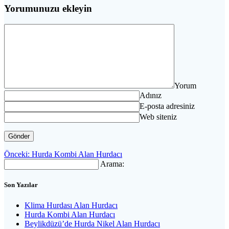
Yorumunuzu ekleyin
Yorum
Adınız
E-posta adresiniz
Web siteniz
Yazı
Önceki
Önceki:
Hurda Kombi Alan Hurdacı
yazı:
Arama:
gezinmesi
Son Yazılar
Klima Hurdası Alan Hurdacı
Hurda Kombi Alan Hurdacı
Beylikdüzü’de Hurda Nikel Alan Hurdacı