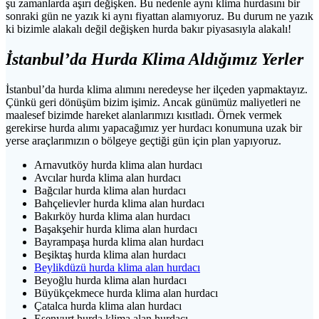
şu zamanlarda aşırı değişken. Bu nedenle aynı klima hurdasını bir
sonraki gün ne yazık ki aynı fiyattan alamıyoruz. Bu durum ne yazık
ki bizimle alakalı değil değişken hurda bakır piyasasıyla alakalı!
İstanbul’da Hurda Klima Aldığımız Yerler
İstanbul’da hurda klima alımını neredeyse her ilçeden yapmaktayız.
Çünkü geri dönüşüm bizim işimiz. Ancak günümüz maliyetleri ne
maalesef bizimde hareket alanlarımızı kısıtladı. Örnek vermek
gerekirse hurda alımı yapacağımız yer hurdacı konumuna uzak bir
yerse araçlarımızın o bölgeye geçtiği gün için plan yapıyoruz.
Arnavutköy hurda klima alan hurdacı
Avcılar hurda klima alan hurdacı
Bağcılar hurda klima alan hurdacı
Bahçelievler hurda klima alan hurdacı
Bakırköy hurda klima alan hurdacı
Başakşehir hurda klima alan hurdacı
Bayrampaşa hurda klima alan hurdacı
Beşiktaş hurda klima alan hurdacı
Beylikdüzü hurda klima alan hurdacı
Beyoğlu hurda klima alan hurdacı
Büyükçekmece hurda klima alan hurdacı
Çatalca hurda klima alan hurdacı
Esenyurt
hurda klima alan hurdacı