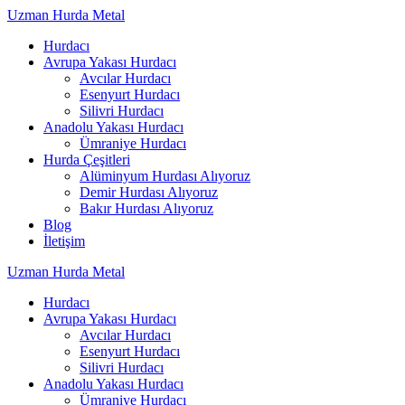
Skip
Uzman
Hurda
Metal
to
Hurdacı
content
Avrupa Yakası Hurdacı
Avcılar Hurdacı
Esenyurt Hurdacı
Silivri Hurdacı
Anadolu Yakası Hurdacı
Ümraniye Hurdacı
Hurda Çeşitleri
Alüminyum Hurdası Alıyoruz
Demir Hurdası Alıyoruz
Bakır Hurdası Alıyoruz
Blog
İletişim
Uzman
Hurda
Metal
Hurdacı
Avrupa Yakası Hurdacı
Avcılar Hurdacı
Esenyurt Hurdacı
Silivri Hurdacı
Anadolu Yakası Hurdacı
Ümraniye Hurdacı