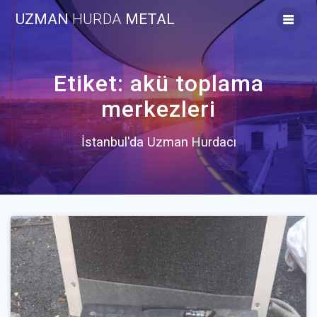
Skip
UZMAN
HURDA
METAL
to
content
Etiket:
akü toplama
merkezleri
İstanbul'da Uzman Hurdacı