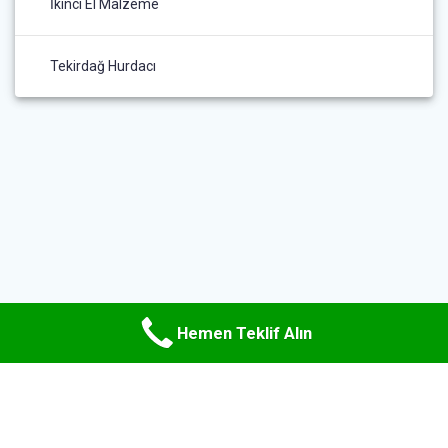
İkinci El Malzeme
Tekirdağ Hurdacı
Hemen Teklif Alın
© 2026 Uzman Hurda Metal. WordPress ve
Materialis teması
ile