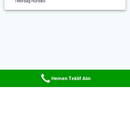
Tekirdağ Hurdacı
Hemen Teklif Alın
© 2026 Uzman Hurda Metal. WordPress ve
Materialis teması
ile
oluşturulmuştur