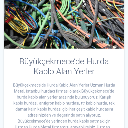
Büyükçekmece’de Hurda
Kablo Alan Yerler
Büyükçekmece’de Hurda Kablo Alan Yerler Uzman Hurda
Metal, İstanbul hurdacı firması olarak Büyükçekmece’de
hurda kablo alan yerler arasında bulunuyoruz. Karışık
kablo hurdası, antigron kablo hurdası, ttr kablo hurda, tek
damar kalın kablo hurdası gibi her çeşit kablo hurdasını
adresinizden ve değerinde satın alıyoruz.
Büyükçekmece’de yerinden hurda kablo satmak için
Uzman Hurda Metal firmamızı arayabilirsiniz. Uzman …