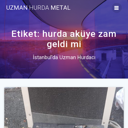
Skip
UZMAN
HURDA
METAL
to
content
Etiket:
hurda aküye zam
geldi mi
İstanbul'da Uzman Hurdacı