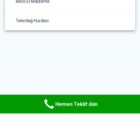
İkinci El Malzeme
Tekirdağ Hurdacı
Hemen Teklif Alın
© 2026 Uzman Hurda Metal. WordPress ve
Materialis teması
ile