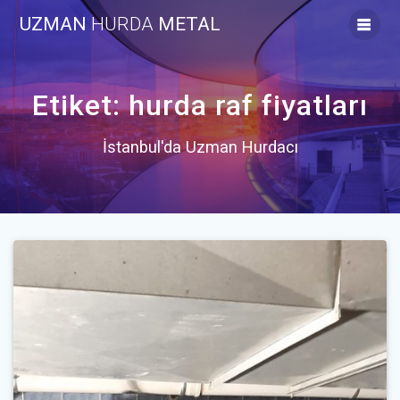
Skip
UZMAN
HURDA
METAL
to
content
Etiket:
hurda raf fiyatları
İstanbul'da Uzman Hurdacı