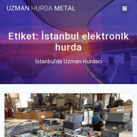
Skip
UZMAN
HURDA
METAL
to
content
Etiket:
İstanbul elektronik
hurda
İstanbul'da Uzman Hurdacı