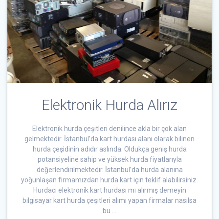
Elektronik Hurda Alırız
Elektronik hurda çeşitleri denilince akla bir çok alan
gelmektedir. İstanbul’da kart hurdası alanı olarak bilinen
hurda çeşidinin adıdır aslında. Oldukça geniş hurda
potansiyeline sahip ve yüksek hurda fiyatlarıyla
değerlendirilmektedir. İstanbul’da hurda alanına
yoğunlaşan firmamızdan hurda kart için teklif alabilirsiniz.
Hurdacı elektronik kart hurdası mı alırmış demeyin
bilgisayar kart hurda çeşitleri alımı yapan firmalar nasılsa
bu …