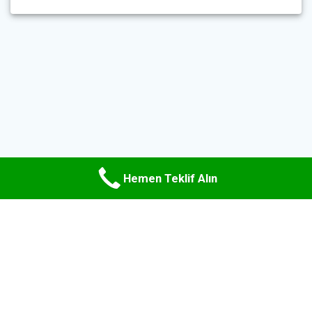
Hemen Teklif Alın
© 2026 Uzman Hurda Metal. WordPress ve
Materialis teması
ile
oluşturulmuştur