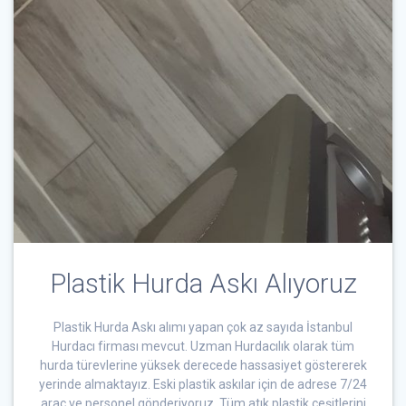
Plastik Hurda Askı Alıyoruz
Plastik Hurda Askı alımı yapan çok az sayıda İstanbul
Hurdacı firması mevcut. Uzman Hurdacılık olarak tüm
hurda türevlerine yüksek derecede hassasiyet göstererek
yerinde almaktayız. Eski plastik askılar için de adrese 7/24
araç ve personel gönderiyoruz. Tüm atık plastik çeşitlerini