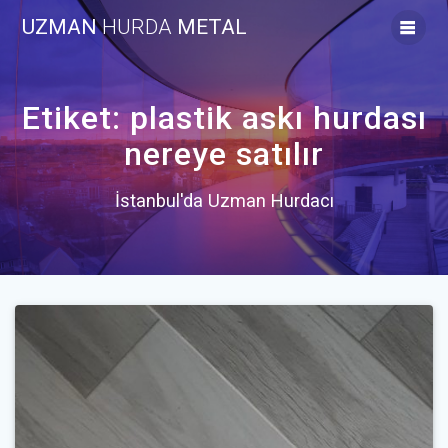
Skip
UZMAN
HURDA
METAL
to
content
Etiket:
plastik askı hurdası
nereye satılır
İstanbul'da Uzman Hurdacı