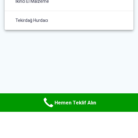
İkinci El Malzeme
Tekirdağ Hurdacı
Hemen Teklif Alın
© 2026 Uzman Hurda Metal. WordPress ve
Materialis teması
ile