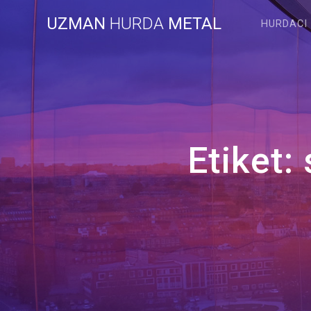
Skip
UZMAN
HURDA
METAL
to
HURDACI
content
Etiket: