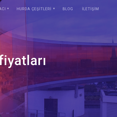
ACI
HURDA ÇEŞITLERI
BLOG
İLETIŞIM
iyatları