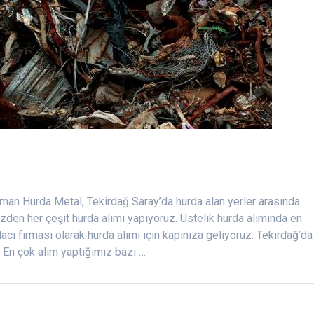
man Hurda Metal, Tekirdağ Saray’da hurda alan yerler arasında
zden her çeşit hurda alımı yapıyoruz. Üstelik hurda alımında en
acı firması olarak hurda alımı için kapınıza geliyoruz. Tekirdağ’da
z. En çok alım yaptığımız bazı …