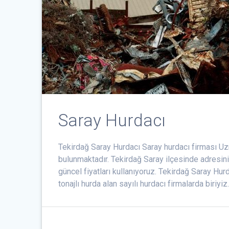
Saray Hurdacı
Tekirdağ Saray Hurdacı Saray hurdacı firması Uz
bulunmaktadır. Tekirdağ Saray ilçesinde adresini
güncel fiyatları kullanıyoruz. Tekirdağ Saray Hurd
tonajlı hurda alan sayılı hurdacı firmalarda biriyi