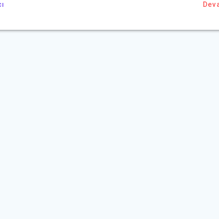
cı
Dev