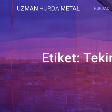
Skip
UZMAN
HURDA
METAL
to
HURDACI
content
Etiket:
Teki