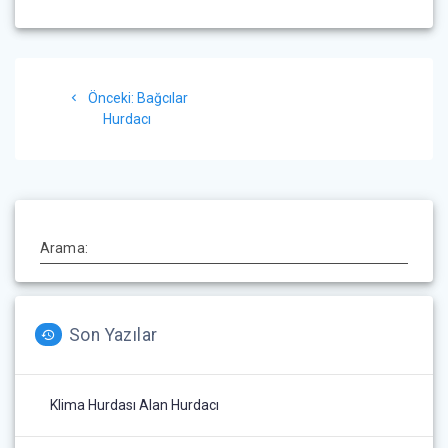
Yazı
Önceki
Önceki:
Bağcılar
gezinmesi
yazı:
Hurdacı
Arama:
Son Yazılar
Klima Hurdası Alan Hurdacı