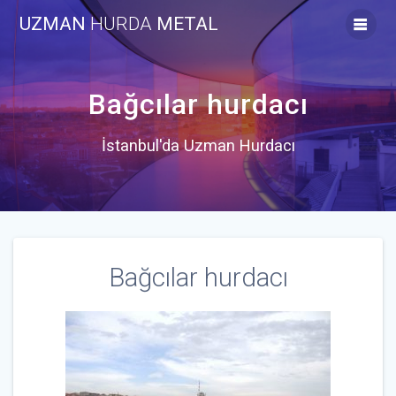
Skip
UZMAN
HURDA
METAL
to
content
Bağcılar hurdacı
İstanbul'da Uzman Hurdacı
Bağcılar hurdacı