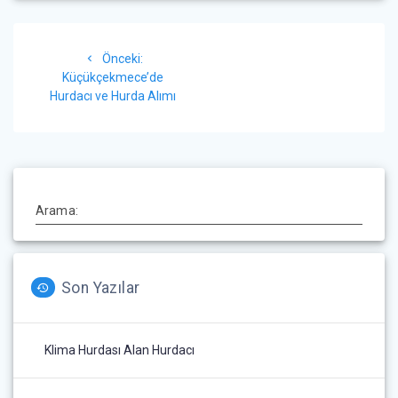
Yazı
Önceki
Önceki:
gezinmesi
yazı:
Küçükçekmece’de
Hurdacı ve Hurda Alımı
Arama:
Son Yazılar
Klima Hurdası Alan Hurdacı