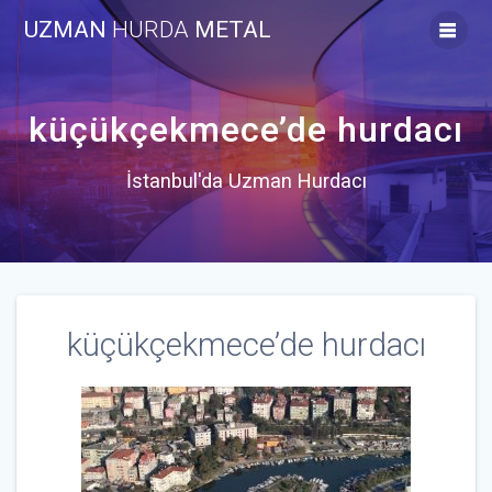
Skip
UZMAN
HURDA
METAL
to
content
küçükçekmece’de hurdacı
İstanbul'da Uzman Hurdacı
küçükçekmece’de hurdacı