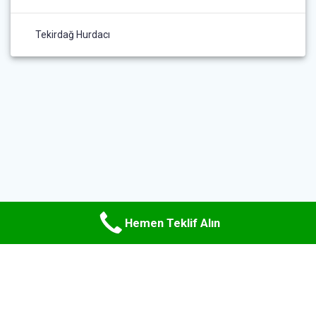
Tekirdağ Hurdacı
Hemen Teklif Alın
© 2026 Uzman Hurda Metal. WordPress ve
Materialis teması
ile
oluşturulmuştur