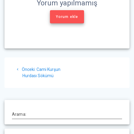
Yorum yapılmamış
Yorum ekle
Yazı
Önceki
Önceki:
Cami Kurşun
gezinmesi
yazı:
Hurdası Sökümü
Arama: