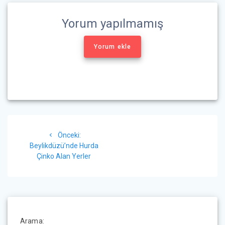
Yorum yapılmamış
Yorum ekle
Yazı
Önceki
Önceki:
gezinmesi
yazı:
Beylikdüzü’nde Hurda
Çinko Alan Yerler
Arama: