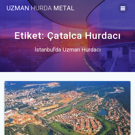
Skip
UZMAN
HURDA
METAL
to
content
Etiket:
Çatalca Hurdacı
İstanbul'da Uzman Hurdacı